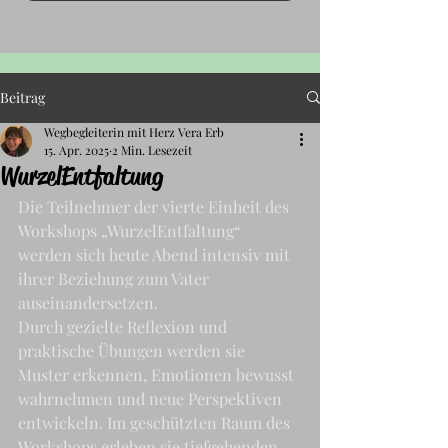
Beitrag
Wegbegleiterin mit Herz Vera Erb
15. Apr. 2025
2 Min. Lesezeit
WurzelEntfaltung
Die Teilnehmer der vierte Einheit des 
Workshops „WurzelEntfaltung“ 
werden sich heute Abend intensiv mit 
ihrer Beziehung zum Vater 
auseinandersetzen.
Durch gezielte Reflexion und 
praktische Übungen werden sie 
Muster erkennen, Emotionen bewusst 
wahrnehmen und neue Perspektiven 
entwickeln. Im geschützten Raum des 
Workshops erleben sie tiefgehenden 