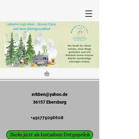
erbben@yahoo.de
36157 Ebersburg
+491775096608
Buche jetzt ein kostenloses Erstgespräch