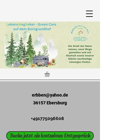
erbben@yahoo.de
36157 Ebersburg
+491775096608
Buche jetzt ein kostenloses Erstgespräch