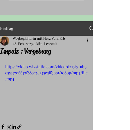
Beitrag
Wegbegleiterin mit Herz Vera Erb
28. Feb. 2023
0 Min. Lesezeit
Impuls : Vergebung
https://video.wixstatic.com/video/d213f5_ab9
c5533706647f889e5c255e3ff9b91/1080p/mp4/file
.mp4