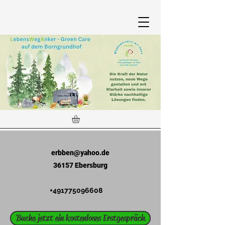
erbben@yahoo.de
36157 Ebersburg
+491775096608
Buche jetzt ein kostenloses Erstgespräch