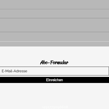
WurzelKraft
WURZE
Gebeu
unersc
Abo-Formular
Einreichen
+491775096608