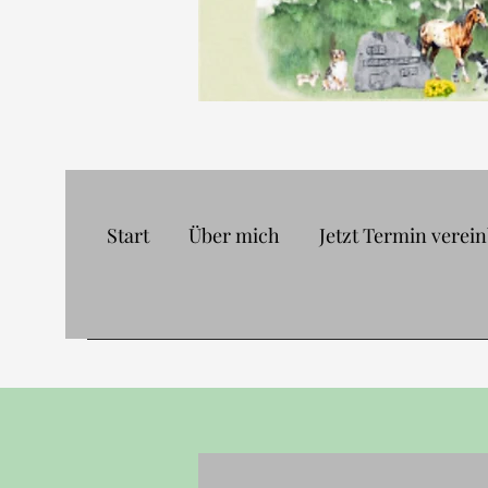
Start
Über mich
Jetzt Termin verei