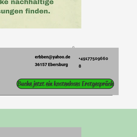
erbben@yahoo.de
+49177509660
36157 Ebersburg
8
Buche jetzt ein kostenloses Erstgespräch