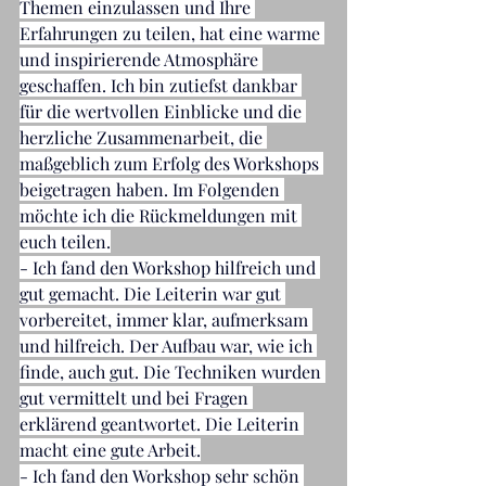
Themen einzulassen und Ihre 
Erfahrungen zu teilen, hat eine warme 
und inspirierende Atmosphäre 
geschaffen. Ich bin zutiefst dankbar 
für die wertvollen Einblicke und die 
herzliche Zusammenarbeit, die 
maßgeblich zum Erfolg des Workshops 
beigetragen haben. Im Folgenden 
möchte ich die Rückmeldungen mit 
euch teilen.
- Ich fand den Workshop hilfreich und 
gut gemacht. Die Leiterin war gut 
vorbereitet, immer klar, aufmerksam 
und hilfreich. Der Aufbau war, wie ich 
finde, auch gut. Die Techniken wurden 
gut vermittelt und bei Fragen 
erklärend geantwortet. Die Leiterin 
macht eine gute Arbeit.
- Ich fand den Workshop sehr schön 