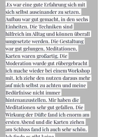
.Es war eine gute Erfahrung sich mit 
sich selbst auseinander zu setzen. 
Aufbau war gut gemacht, in den sechs 
Einheiten. Die Techniken sind 
hilfreich im Alltag und können überall 
umgesetzte werden. Die Gestaltung 
war gut gelungen, Meditationen, 
Karten waren großartig. Die 
Moderation wurde gut rübergebracht 
ich mache wieder bei einem Workshop 
mit. Ich ziehe den nutzen daraus mehr 
auf mich selbst zu achten und meine 
Bedürfnisse nicht immer 
hintenanzustellen. Mir haben die 
Meditationen sehr gut gefallen. Die 
Wirkung der Düfte fand ich enorm am 
ersten Abend und die Karten ziehen 
am Schluss fand ich auch sehr schön. 
Ich finde es gibt keine 