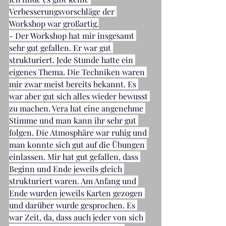
Verbesserungsvorschläge der 
Workshop war großartig.
- Der Workshop hat mir insgesamt 
sehr gut gefallen. Er war gut 
strukturiert. Jede Stunde hatte ein 
eigenes Thema. Die Techniken waren 
mir zwar meist bereits bekannt. Es 
war aber gut sich alles wieder bewusst 
zu machen. Vera hat eine angenehme 
Stimme und man kann ihr sehr gut 
folgen. Die Atmosphäre war ruhig und 
man konnte sich gut auf die Übungen 
einlassen. Mir hat gut gefallen, dass 
Beginn und Ende jeweils gleich 
strukturiert waren. Am Anfang und 
Ende wurden jeweils Karten gezogen 
und darüber wurde gesprochen. Es 
war Zeit, da, dass auch jeder von sich 