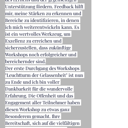
Unterstützung fördern. Feedback hilft 
mir, meine Stärken zu erkennen und 
Bereiche zu identifizieren, in denen 
ich mich weiterentwickeln kann. Es 
ist ein wertvolles Werkzeug, um 
Exzellenz zu erreichen und 
sicherzustellen, dass zukünftige 
Workshops noch erfolgreicher und 
bereichernder sind.
Der erste Durchgang des Workshops 
"Leuchtturm der Gelassenheit" ist nun 
zu Ende und ich bin voller 
Dankbarkeit für die wundervolle 
Erfahrung. Die Offenheit und das 
Engagement aller Teilnehmer haben 
diesen Workshop zu etwas ganz 
Besonderem gemacht. Ihre 
Bereitschaft, sich auf die vielfältigen 