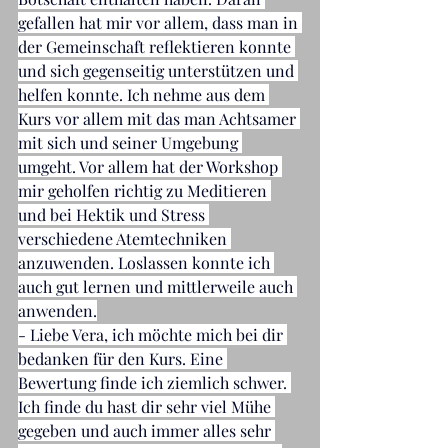
gefallen hat mir vor allem, dass man in 
der Gemeinschaft reflektieren konnte 
und sich gegenseitig unterstützen und 
helfen konnte. Ich nehme aus dem 
Kurs vor allem mit das man Achtsamer 
mit sich und seiner Umgebung 
umgeht. Vor allem hat der Workshop 
mir geholfen richtig zu Meditieren 
und bei Hektik und Stress 
verschiedene Atemtechniken 
anzuwenden. Loslassen konnte ich 
auch gut lernen und mittlerweile auch 
anwenden.
- Liebe Vera, ich möchte mich bei dir 
bedanken für den Kurs. Eine 
Bewertung finde ich ziemlich schwer. 
Ich finde du hast dir sehr viel Mühe 
gegeben und auch immer alles sehr 