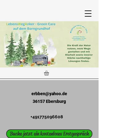
erbben@yahoo.de
36157 Ebersburg
+491775096608
Buche jetzt ein kostenloses Erstgespräch