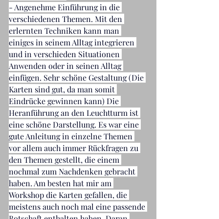
- Angenehme Einführung in die 
verschiedenen Themen. Mit den 
erlernten Techniken kann man 
einiges in seinem Alltag integrieren 
und in verschieden Situationen 
Anwenden oder in seinen Alltag 
einfügen. Sehr schöne Gestaltung (Die 
Karten sind gut, da man somit 
Eindrücke gewinnen kann) Die 
Heranführung an den Leuchtturm ist 
eine schöne Darstellung. Es war eine 
gute Anleitung in einzelne Themen 
vor allem auch immer Rückfragen zu 
den Themen gestellt, die einem 
nochmal zum Nachdenken gebracht 
haben. Am besten hat mir am 
Workshop die Karten gefallen, die 
meistens auch noch mal eine passende 
Botschaft enthalten haben. Daran 