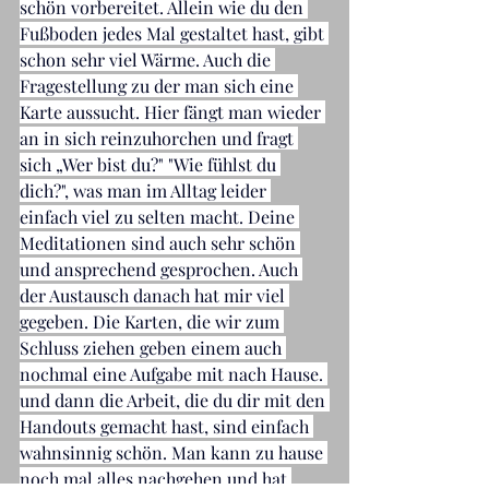
schön vorbereitet. Allein wie du den 
Fußboden jedes Mal gestaltet hast, gibt 
schon sehr viel Wärme. Auch die 
Fragestellung zu der man sich eine 
Karte aussucht. Hier fängt man wieder 
an in sich reinzuhorchen und fragt 
sich „Wer bist du?" "Wie fühlst du 
dich?", was man im Alltag leider 
einfach viel zu selten macht. Deine 
Meditationen sind auch sehr schön 
und ansprechend gesprochen. Auch 
der Austausch danach hat mir viel 
gegeben. Die Karten, die wir zum 
Schluss ziehen geben einem auch 
nochmal eine Aufgabe mit nach Hause. 
und dann die Arbeit, die du dir mit den 
Handouts gemacht hast, sind einfach 
wahnsinnig schön. Man kann zu hause 
noch mal alles nachgehen und hat 