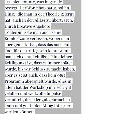
erzählen konnte, was in gerade 
bewegt. Der Workshop hat geholfen, 
Dinge, die man in der Theorie gelernt 
hat, auch in den Alltag zu übertragen. 
Durch kreative Angebote 
(Malen)musste man auch seine 
Komfortzone verlassen, wobei man 
aber gemerkt hat, dass das auch ein 
Tool für den Alltag sein kann, wenn 
man sich darauf einlässt. Ein kleiner 
Kritikpunkt ist, dass es immer später 
wurde, bis wir Schluss gemacht haben, 
aber es zeigt auch, dass kein 0815 
Programm abgespielt wurde. Alles in 
allem hat der Workshop mir sehr gut 
gefallen und wertvolle Impulse 
vermittelt, die jeder gut gebrauchen 
kann und gut in den Alltag integriert 
werden können.