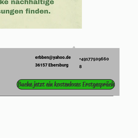
erbben@yahoo.de
+49177509660
36157 Ebersburg
8
Buche jetzt ein kostenloses Erstgespräch