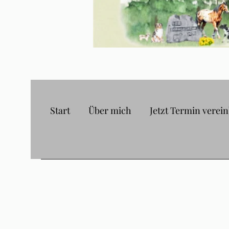
Start
Über mich
Jetzt Termin verei