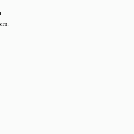
n
ern.