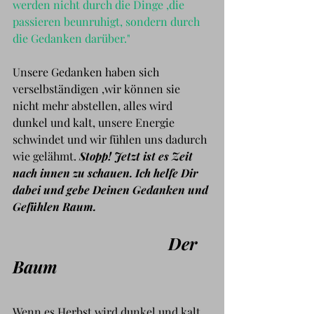
werden nicht durch die Dinge ,die 
passieren beunruhigt, sondern durch 
die Gedanken darüber."
Unsere Gedanken haben sich 
verselbständigen ,wir können sie 
nicht mehr abstellen, alles wird 
dunkel und kalt, unsere Energie 
schwindet und wir fühlen uns dadurch 
wie gelähmt. 
Stopp! Jetzt ist es Zeit 
nach innen zu schauen. Ich helfe Dir 
dabei und gebe Deinen Gedanken und 
Gefühlen Raum.
                                     Der 
Baum
Wenn es Herbst wird dunkel und kalt 