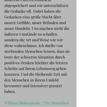
abgespeichert und wir unterschätzen 
die Gedanke oft. Dabei haben die 
Gedanken eine große Macht über 
unsere Gefühle, unser Befinden und 
unser Handeln. Uns machen nicht die 
äußeren Umstände zu schaffen, 
sondern die Art und Weise wie wir 
diese wahrnehmen. Ich durfte von 
sterbenden Menschen lernen, dass sie 
trotz der schweren Situation durch 
positives Denken leichter die letzten 
Schritte auf ihrem Lebensweg gehen 
konnten. Und die bleibende Zeit mit 
den Menschen in ihrem Umfeld 
bewusster und intensiver genutzt 
haben.
William Shakespeare : "Die Menschen 