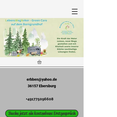
erbben@yahoo.de
36157 Ebersburg
+491775096608
Buche jetzt ein kostenloses Erstgespräch