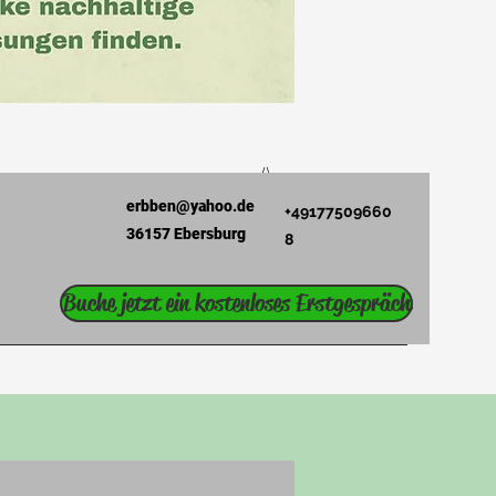
erbben@yahoo.de
+49177509660
36157 Ebersburg
8
Buche jetzt ein kostenloses Erstgespräch