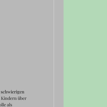
 schwierigen 
t Kindern über 
le als 