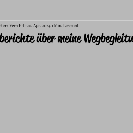
 Herz Vera Erb
20. Apr. 2024
1 Min. Lesezeit
erichte über meine Wegbegleit