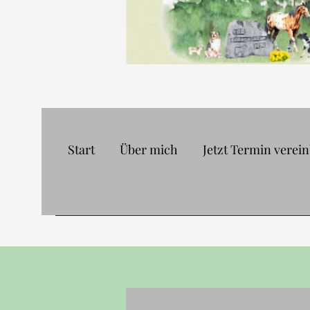
Start
Über mich
Jetzt Termin verei