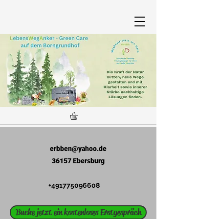
erbben@yahoo.de
36157 Ebersburg
+491775096608
Buche jetzt ein kostenloses Erstgespräch