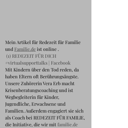
Mein Artikel für Redezeit für Familie 
und 
Familie.de
 ist online .
(1) REDEZEIT FÜR DICH 
#virtualsupporttalks | Facebook
Mit Kindern über den Tod reden, da 
haben Eltern oft Berührungsängste. 
Unsere Zuhörerin Vera Erb macht 
Krisenberatungscoaching und ist 
Wegbegleiterin für Kinder, 
Jugendliche, Erwachsene und 
Familien. Außerdem engagiert sie sich 
als Coach bei REDEZEIT FÜR FAMILIE, 
die Initiative, die wir mit 
familie.de