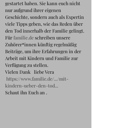
gestartet haben. Sie kann euch nicht 
nur aufgrund ihrer eigenen 
Geschichte, sondern auch als Expertin 
viele Tipps geben, wie das Reden über 
den Tod innerhalb der Familie gelingt.
Für 
familie.de
 schreiben unsere 
Zuhörer*innen künftig regelmäßig 
Beiträge, um ihre Erfahrungen in der 
Arbeit mit Kindern und Familie zur 
Verfügung zu stellen.
Vielen Dank   liebe Vera 
https://www.familie.de/.../mit-
kindern-ueber-den-tod...
Schaut ihn Euch an .